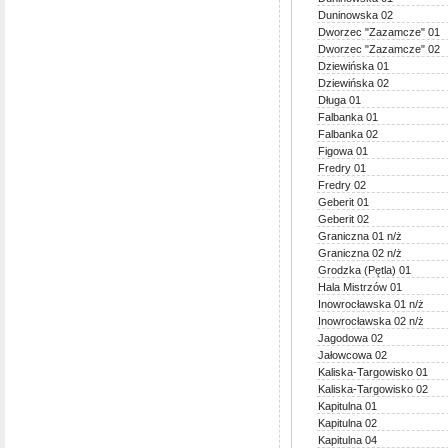
Duninowska 02
Dworzec "Zazamcze" 01
Dworzec "Zazamcze" 02
Dziewińska 01
Dziewińska 02
Długa 01
Falbanka 01
Falbanka 02
Figowa 01
Fredry 01
Fredry 02
Geberit 01
Geberit 02
Graniczna 01 n/ż
Graniczna 02 n/ż
Grodzka (Pętla) 01
Hala Mistrzów 01
Inowrocławska 01 n/ż
Inowrocławska 02 n/ż
Jagodowa 02
Jałowcowa 02
Kaliska-Targowisko 01
Kaliska-Targowisko 02
Kapitulna 01
Kapitulna 02
Kapitulna 04