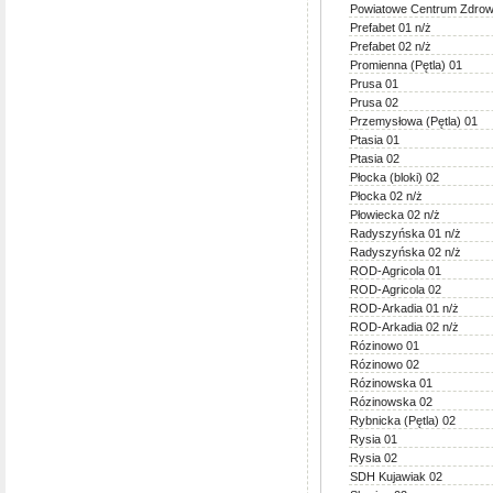
Powiatowe Centrum Zdrow
Prefabet 01 n/ż
Prefabet 02 n/ż
Promienna (Pętla) 01
Prusa 01
Prusa 02
Przemysłowa (Pętla) 01
Ptasia 01
Ptasia 02
Płocka (bloki) 02
Płocka 02 n/ż
Płowiecka 02 n/ż
Radyszyńska 01 n/ż
Radyszyńska 02 n/ż
ROD-Agricola 01
ROD-Agricola 02
ROD-Arkadia 01 n/ż
ROD-Arkadia 02 n/ż
Rózinowo 01
Rózinowo 02
Rózinowska 01
Rózinowska 02
Rybnicka (Pętla) 02
Rysia 01
Rysia 02
SDH Kujawiak 02