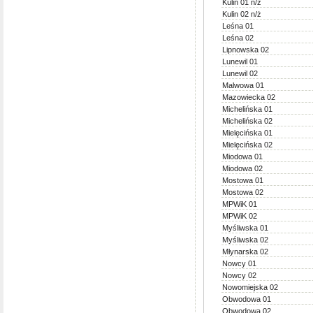
Kulin 01 n/ż
Kulin 02 n/ż
Leśna 01
Leśna 02
Lipnowska 02
Lunewil 01
Lunewil 02
Malwowa 01
Mazowiecka 02
Michelińska 01
Michelińska 02
Mielęcińska 01
Mielęcińska 02
Miodowa 01
Miodowa 02
Mostowa 01
Mostowa 02
MPWiK 01
MPWiK 02
Myśliwska 01
Myśliwska 02
Młynarska 02
Nowcy 01
Nowcy 02
Nowomiejska 02
Obwodowa 01
Obwodowa 02