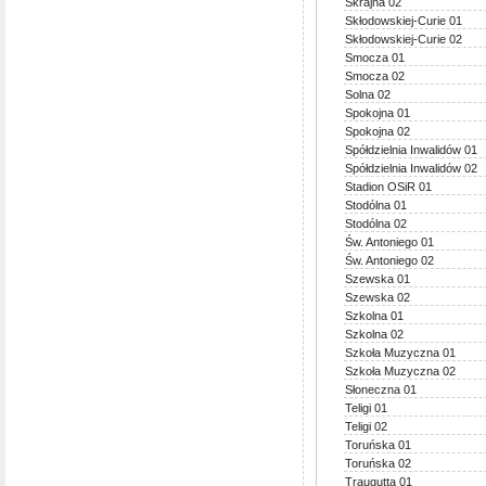
Skrajna 02
Skłodowskiej-Curie 01
Skłodowskiej-Curie 02
Smocza 01
Smocza 02
Solna 02
Spokojna 01
Spokojna 02
Spółdzielnia Inwalidów 01
Spółdzielnia Inwalidów 02
Stadion OSiR 01
Stodólna 01
Stodólna 02
Św. Antoniego 01
Św. Antoniego 02
Szewska 01
Szewska 02
Szkolna 01
Szkolna 02
Szkoła Muzyczna 01
Szkoła Muzyczna 02
Słoneczna 01
Teligi 01
Teligi 02
Toruńska 01
Toruńska 02
Traugutta 01