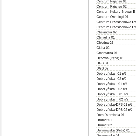
Centrum Fajansu 01
Centrum Fajansu 02
Centrum Kultury Browar B
Centrum Onkologii 01
Centrum Przesiadkowe D
Centrum Przesiadkowe D
Chełmicka 02
Chmielna 01
Chłodna 02
Cicha 02
Cmentarna 01
Dębowa (Pętla) 01
DGS 01
DGS 02
Dobrzyńska I 01 n/ż
Dobrzyńska I 02 n/ż
Dobrzyńska II 01 n/ż
Dobrzyńska II 02 n/ż
Dobrzyńska III 01 n/ż
Dobrzyńska III 02 n/ż
Dobrzyńska-DPS 01 n/ż
Dobrzyńska-DPS 02 n/ż
Dom Rzemiosła 01
Drumet 01
Drumet 02
Duninowska (Pętla) 01
Duninowska 01