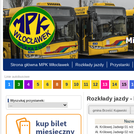
Strona główna MPK Włocławek
Rozkłady jazdy
Przystanki
Linie autobusowe
1
3
4
5
6
8
9
10
11
12
13
14
15
1
Rozkłady jazdy -
Wyszukaj przystanek:
gmina Brześć Kujawski
Nazw
Al. Królowej Jadwigi 01 n/ż
Al. Królowej Jadwigi 02 n/ż