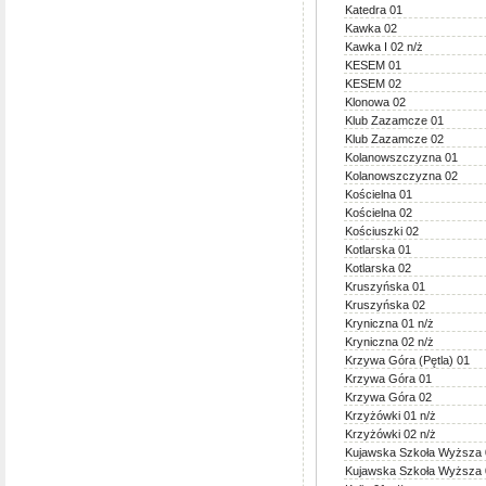
Katedra 01
Kawka 02
Kawka I 02 n/ż
KESEM 01
KESEM 02
Klonowa 02
Klub Zazamcze 01
Klub Zazamcze 02
Kolanowszczyzna 01
Kolanowszczyzna 02
Kościelna 01
Kościelna 02
Kościuszki 02
Kotlarska 01
Kotlarska 02
Kruszyńska 01
Kruszyńska 02
Kryniczna 01 n/ż
Kryniczna 02 n/ż
Krzywa Góra (Pętla) 01
Krzywa Góra 01
Krzywa Góra 02
Krzyżówki 01 n/ż
Krzyżówki 02 n/ż
Kujawska Szkoła Wyższa 
Kujawska Szkoła Wyższa 