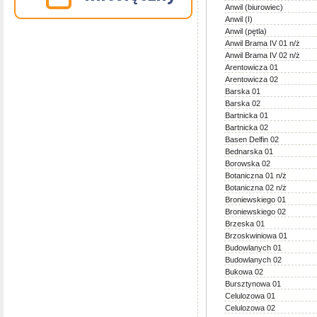
Anwil (biurowiec)
Anwil (I)
Anwil (pętla)
Anwil Brama IV 01 n/ż
Anwil Brama IV 02 n/ż
Arentowicza 01
Arentowicza 02
Barska 01
Barska 02
Bartnicka 01
Bartnicka 02
Basen Delfin 02
Bednarska 01
Borowska 02
Botaniczna 01 n/ż
Botaniczna 02 n/ż
Broniewskiego 01
Broniewskiego 02
Brzeska 01
Brzoskwiniowa 01
Budowlanych 01
Budowlanych 02
Bukowa 02
Bursztynowa 01
Celulozowa 01
Celulozowa 02